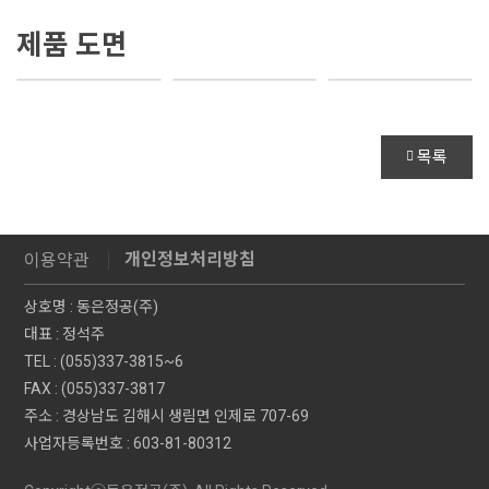
제품 도면
목록
개인정보처리방침
이용약관
상호명 : 동은정공(주)
대표 : 정석주
TEL : (055)337-3815~6
FAX : (055)337-3817
주소 : 경상남도 김해시 생림면 인제로 707-69
사업자등록번호 : 603-81-80312